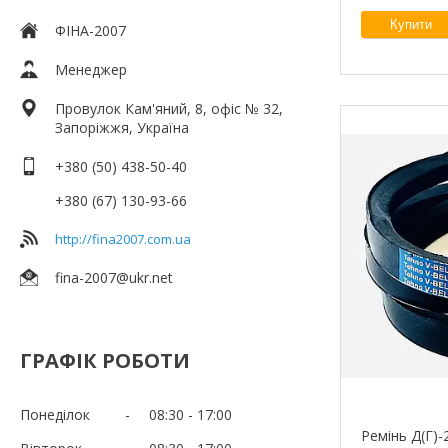
Купити
ФІНА-2007
Менеджер
Провулок Кам'яний, 8, офіс № 32,
Запоріжжя, Україна
+380 (50) 438-50-40
+380 (67) 130-93-66
http://fina2007.com.ua
fina-2007@ukr.net
ГРАФІК РОБОТИ
Понеділок
08:30
17:00
Ремінь Д(Г)-