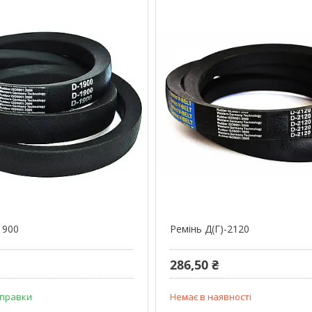
1900
Ремінь Д(Г)-2120
286,50 ₴
дправки
Немає в наявності