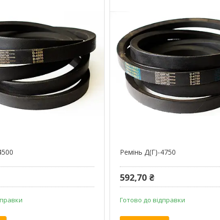
4500
Ремінь Д(Г)-4750
592,70 ₴
дправки
Готово до відправки