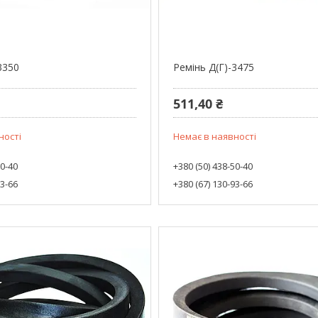
3350
Ремінь Д(Г)-3475
511,40 ₴
ності
Немає в наявності
50-40
+380 (50) 438-50-40
93-66
+380 (67) 130-93-66