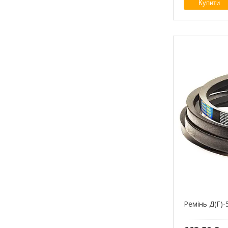
Купити
Ремінь Д(Г)-