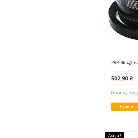
Ремінь Д(Г)-
502,90 ₴
Готово до ві
Купити
Акція !