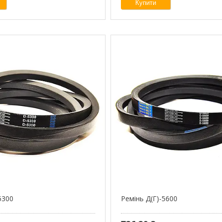
Купити
5300
Ремінь Д(Г)-5600