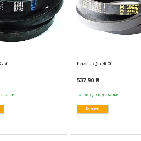
3750
Ремінь Д(Г)-4000
537,90 ₴
дправки
Готово до відправки
Купити