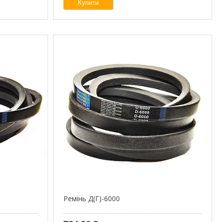
Купити
Ремінь Д(Г)-6000