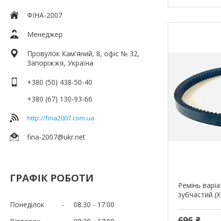
ФІНА-2007
Менеджер
Провулок Кам'яний, 8, офіс № 32,
Запоріжжя, Україна
+380 (50) 438-50-40
+380 (67) 130-93-66
http://fina2007.com.ua
fina-2007@ukr.net
ГРАФІК РОБОТИ
Ремінь варі
зубчастий (X
Понеділок
08:30
17:00
696 ₴