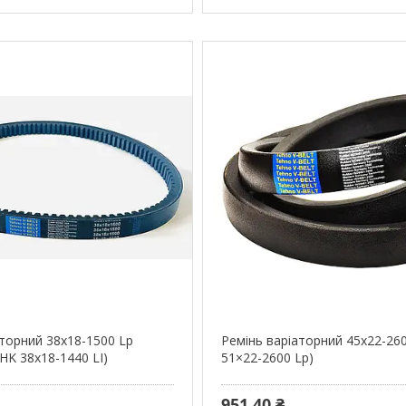
аторний 38х18-1500 Lp
Ремінь варіаторний 45х22-26
HK 38x18-1440 LI)
51×22-2600 Lp)
951,40 ₴