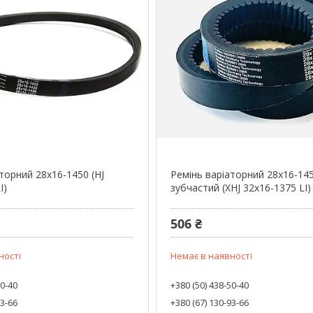
торний 28х16-1450 (HJ
Ремінь варіаторний 28х16-14
I)
зубчастий (XHJ 32x16-1375 LI)
506 ₴
ності
Немає в наявності
50-40
+380 (50) 438-50-40
93-66
+380 (67) 130-93-66