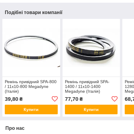
Подібні товари компанії
Ремінь привідний SPA-800
Ремінь привідний SPA-
Ремі
/ 11x10-800 Megadyne
1400 / 11x10-1400
1280
(Італія)
Megadyne (Італія)
Mega
39,80
77,70
68,
₴
₴
Купити
Купити
Про нас