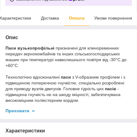
Характеристики
Доставка
Оплата
Умови повернення
Опис
Паси вузькопрофільні
призначені для клиноременних
передач зернокомбайнів та інших сільськогосподарських
машин при температурі навколишнього повітря від -30°С до
+60°С.
Технологічно вдосконалені
паси
з V-образним профілем і з
підвищеною поперечною гнучкістю, спеціально розроблені
для приводу вузлів двигунів. Головне гідність цих
пасів
-
підвищена гнучкість не на шкоду міцності, забезпечувана
високоміцним поліестерним кордом.
Приховати
Характеристики