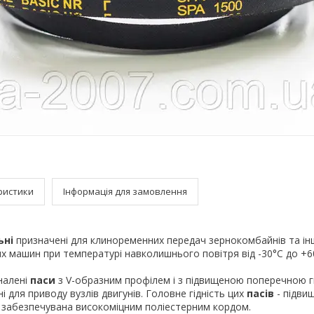
ристики
Інформація для замовлення
ьні
призначені для клиноременних передач зернокомбайнів та ін
х машин при температурі навколишнього повітря від -30°С до +6
налені
паси
з V-образним профілем і з підвищеною поперечною г
 для приводу вузлів двигунів. Головне гідність цих
пасів
- підви
, забезпечувана високоміцним поліестерним кордом.