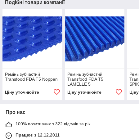
Подібні товари компанії
Ремінь зубчастий
Ремінь зубчастий
Ремі
Transfood FDA T5 Noppen
Transfood FDA T5
Tran
LAMELLE 5
SPI
Ціну уточнюйте
Ціну уточнюйте
Цін
Про нас
100% позитивних з 322 відгуків за рік
Працює з 12.12.2011