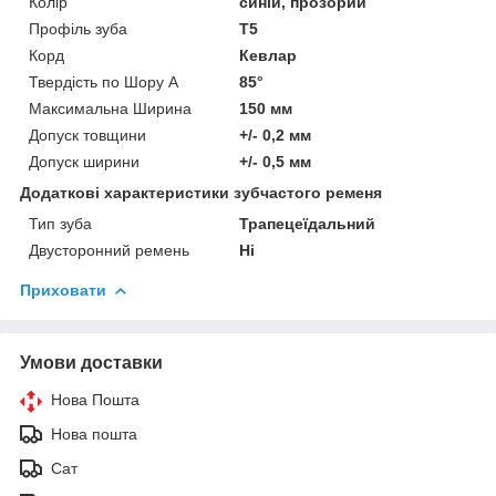
Колір
синій, прозорий
Профіль зуба
T5
Корд
Кевлар
Твердість по Шору А
85°
Максимальна Ширина
150 мм
Допуск товщини
+/- 0,2 мм
Допуск ширини
+/- 0,5 мм
Додаткові характеристики зубчастого ременя
Тип зуба
Трапецеїдальний
Двусторонний ремень
Ні
Приховати
Умови доставки
Нова Пошта
Нова пошта
Сат