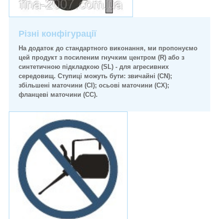
Різні конфігурації
На додаток до стандартного виконання, ми пропонуємо
цей продукт з посиленим гнучким центром (R) або з
синтетичною підкладкою (SL) - для агресивних
середовищ. Ступиці можуть бути: звичайні (CN);
збільшені маточини (CI); осьові маточини (СХ);
фланцеві маточини (CC).