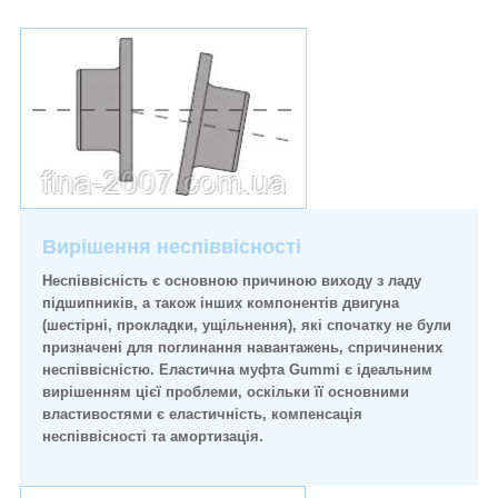
Вирішення неспіввісності
Неспіввісність є основною причиною виходу з ладу
підшипників, а також інших компонентів двигуна
(шестірні, прокладки, ущільнення), які спочатку не були
призначені для поглинання навантажень, спричинених
неспіввісністю. Еластична муфта Gummi є ідеальним
вирішенням цієї проблеми, оскільки її основними
властивостями є еластичність, компенсація
неспіввісності та амортизація.