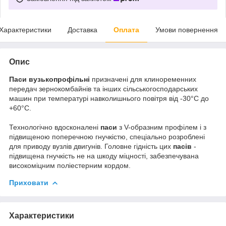
Характеристики
Доставка
Оплата
Умови повернення
Опис
Паси вузькопрофільні
призначені для клиноременних
передач зернокомбайнів та інших сільськогосподарських
машин при температурі навколишнього повітря від -30°С до
+60°С.
Технологічно вдосконалені
паси
з V-образним профілем і з
підвищеною поперечною гнучкістю, спеціально розроблені
для приводу вузлів двигунів. Головне гідність цих
пасів
-
підвищена гнучкість не на шкоду міцності, забезпечувана
високоміцним поліестерним кордом.
Приховати
Характеристики