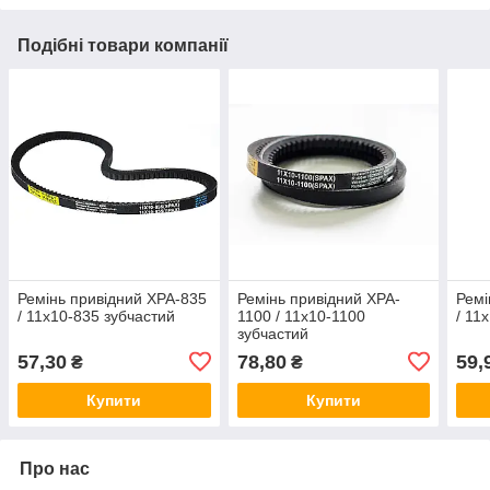
Подібні товари компанії
Ремінь привідний ХPA-835
Ремінь привідний ХPA-
Ремі
/ 11x10-835 зубчастий
1100 / 11x10-1100
/ 11
зубчастий
57,30
78,80
59,
₴
₴
Купити
Купити
Про нас