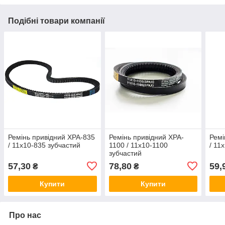
Подібні товари компанії
Ремінь привідний ХPA-835
Ремінь привідний ХPA-
Ремі
/ 11x10-835 зубчастий
1100 / 11x10-1100
/ 11
зубчастий
57,30
78,80
59,
₴
₴
Купити
Купити
Про нас