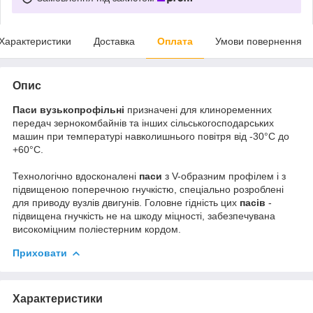
Характеристики
Доставка
Оплата
Умови повернення
Опис
Паси вузькопрофільні
призначені для клиноременних
передач зернокомбайнів та інших сільськогосподарських
машин при температурі навколишнього повітря від -30°С до
+60°С.
Технологічно вдосконалені
паси
з V-образним профілем і з
підвищеною поперечною гнучкістю, спеціально розроблені
для приводу вузлів двигунів. Головне гідність цих
пасів
-
підвищена гнучкість не на шкоду міцності, забезпечувана
високоміцним поліестерним кордом.
Приховати
Характеристики