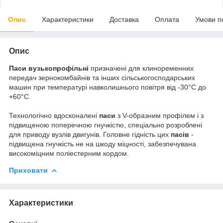
Опис
Характеристики
Доставка
Оплата
Умови п
Опис
Паси вузькопрофільні
призначені для клиноременних
передач зернокомбайнів та інших сільськогосподарських
машин при температурі навколишнього повітря від -30°С до
+60°С.
Технологічно вдосконалені
паси
з V-образним профілем і з
підвищеною поперечною гнучкістю, спеціально розроблені
для приводу вузлів двигунів. Головне гідність цих
пасів
-
підвищена гнучкість не на шкоду міцності, забезпечувана
високоміцним поліестерним кордом.
Приховати
Характеристики