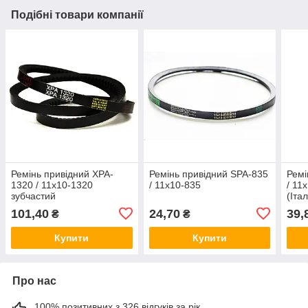
Подібні товари компанії
Ремінь привідний ХPA-
Ремінь привідний SPA-835
Ремі
1320 / 11x10-1320
/ 11x10-835
/ 11
зубчастий
(Італ
101,40
24,70
39,
₴
₴
Купити
Купити
Про нас
100% позитивних з 326 відгуків за рік