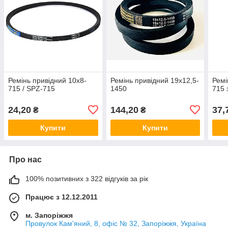
Ремінь привідний 10х8-
Ремінь привідний 19х12,5-
Ремі
715 / SPZ-715
1450
715 
24,20
144,20
37,
₴
₴
Купити
Купити
Про нас
100% позитивних з 322 відгуків за рік
Працює з 12.12.2011
м. Запоріжжя
Провулок Кам'яний, 8, офіс № 32, Запоріжжя, Україна