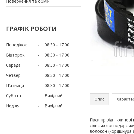
Повернення та обмін
ГРАФІК РОБОТИ
Понеділок
08:30
17:00
Вівторок
08:30
17:00
Середа
08:30
17:00
Четвер
08:30
17:00
Пʼятниця
08:30
17:00
Субота
Вихідний
Опис
Характе
Неділя
Вихідний
Паси прівідні клинові
сільськогосподарських
волокон (кордшнура а