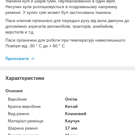
тканини кулі и шарів гуми, свулканізованніх в один віріб.
Несучих куля розташовується в поздовжньому напрямку
ременя. У кулях гумі может буті застосована тканини.
Паси клинові прізначені для передачі руху від вала двигуна до
допоміжніх агрегатів автомобілів, тракторів, комбайнів,
верстатів и т.д.
Паси прізначені для роботи при температурі навколишнього
Повітря від -30 ° С до + 60 ° С.
Приховати
Характеристики
Основні
Виробник
Оптім
Країна виробник
Китай
Вид ремня
Клиновий
Матеріал ремінця
Каучук
Ширина ремня
17 мм