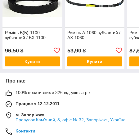
Ремінь В(Б)-1100
Ремінь А-1060 зубчастий /
Ремі
зубчастий / BX-1100
AX-1060
зубч
96,50
53,90
87,
₴
₴
Купити
Купити
Про нас
100% позитивних з 326 відгуків за рік
Працює з 12.12.2011
м. Запоріжжя
Провулок Кам'яний, 8, офіс № 32, Запоріжжя, Україна
Контакти