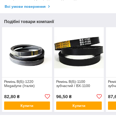
Всі умови повернення
Подібні товари компанії
Ремінь В(Б)-1220
Ремінь В(Б)-1100
Ремі
Megadyne (Італія)
зубчастий / BX-1100
зубч
82,80
96,50
87,
₴
₴
Купити
Купити