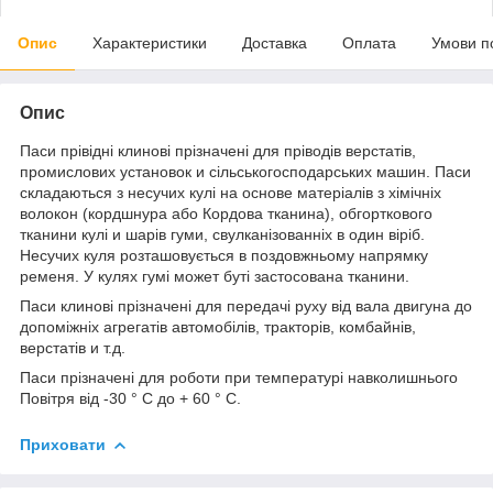
Опис
Характеристики
Доставка
Оплата
Умови п
Опис
Паси прівідні клинові прізначені для пріводів верстатів,
промислових установок и сільськогосподарських машин. Паси
складаються з несучих кулі на основе матеріалів з хімічніх
волокон (кордшнура або Кордова тканина), обгорткового
тканини кулі и шарів гуми, свулканізованніх в один віріб.
Несучих куля розташовується в поздовжньому напрямку
ременя. У кулях гумі может буті застосована тканини.
Паси клинові прізначені для передачі руху від вала двигуна до
допоміжніх агрегатів автомобілів, тракторів, комбайнів,
верстатів и т.д.
Паси прізначені для роботи при температурі навколишнього
Повітря від -30 ° С до + 60 ° С.
Приховати