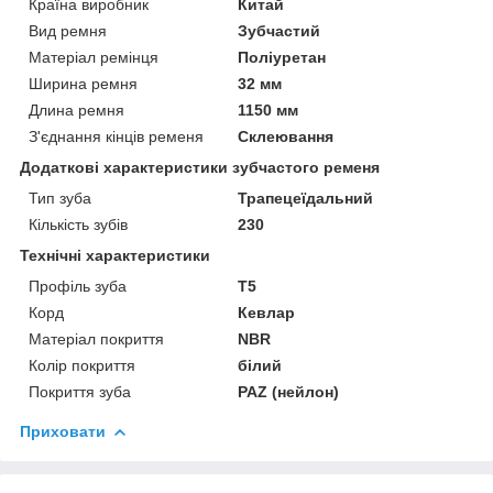
Країна виробник
Китай
Вид ремня
Зубчастий
Матеріал ремінця
Поліуретан
Ширина ремня
32 мм
Длина ремня
1150 мм
З'єднання кінців ременя
Склеювання
Додаткові характеристики зубчастого ременя
Тип зуба
Трапецеїдальний
Кількість зубів
230
Технічні характеристики
Профіль зуба
T5
Корд
Кевлар
Матеріал покриття
NBR
Колір покриття
білий
Покриття зуба
PAZ (нейлон)
Приховати