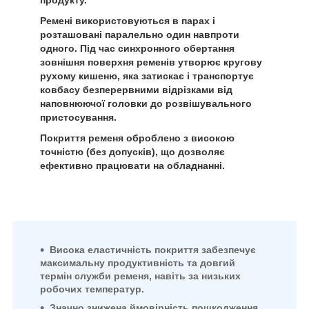
Ремені використовуються в парах і
розташовані паралельно один навпроти
одного. Під час синхронного обертання
зовнішня поверхня ременів утворює кругову
рухому кишеню, яка затискає і транспортує
ковбасу безперервними відрізками від
наповнюючої головки до розвішувального
пристосування.
Покриття ременя оброблено з високою
точністю (без допусків), що дозволяє
ефективно працювати на обладнанні.
Висока еластичність покриття забезпечує
максимальну продуктивність та довгий
термін служби ременя, навіть за низьких
робочих температур.
Значно знижена ймовірність пошкодження