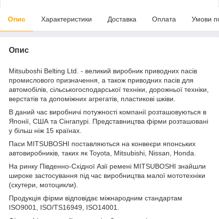
Опис
Характеристики
Доставка
Оплата
Умови п
Опис
Mitsuboshi Belting Ltd. - великий виробник приводних пасів
промислового призначення, а також приводних пасів для
автомобілів, сільськогосподарської техніки, дорожньої техніки,
верстатів та допоміжних агрегатів, пластикові шківи.
В даний час виробничі потужності компанії розташовуються в
Японії, США та Сінгапурі. Представництва фірми розташовані
у більш ніж 15 країнах.
Паси MITSUBOSHI поставляються на конвеєри японських
автовиробників, таких як Toyota, Mitsubishi, Nissan, Honda.
На ринку Південно-Східної Азії ремені MITSUBOSHI знайшли
широке застосування під час виробництва малої мототехніки
(скутери, мотоцикли).
Продукція фірми відповідає міжнародним стандартам
ISO9001, ISO/TS16949, ISO14001.