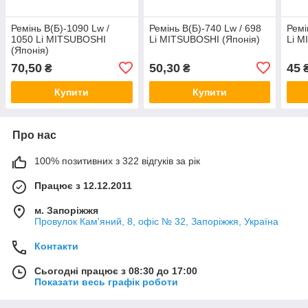
Ремінь В(Б)-1090 Lw /
Ремінь В(Б)-740 Lw / 698
Ремі
1050 Li MITSUBOSHI
Li MITSUBOSHI (Японія)
Li M
(Японія)
70,50
50,30
45
₴
₴
Купити
Купити
Про нас
100% позитивних з 322 відгуків за рік
Працює з 12.12.2011
м. Запоріжжя
Провулок Кам'яний, 8, офіс № 32, Запоріжжя, Україна
Контакти
Сьогодні працює з 08:30 до 17:00
Показати весь графік роботи