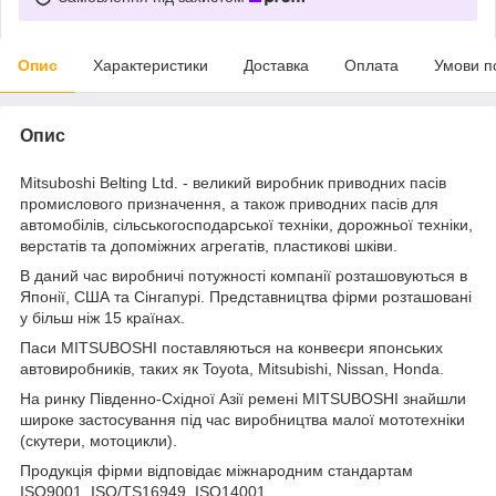
Опис
Характеристики
Доставка
Оплата
Умови п
Опис
Mitsuboshi Belting Ltd. - великий виробник приводних пасів
промислового призначення, а також приводних пасів для
автомобілів, сільськогосподарської техніки, дорожньої техніки,
верстатів та допоміжних агрегатів, пластикові шківи.
В даний час виробничі потужності компанії розташовуються в
Японії, США та Сінгапурі. Представництва фірми розташовані
у більш ніж 15 країнах.
Паси MITSUBOSHI поставляються на конвеєри японських
автовиробників, таких як Toyota, Mitsubishi, Nissan, Honda.
На ринку Південно-Східної Азії ремені MITSUBOSHI знайшли
широке застосування під час виробництва малої мототехніки
(скутери, мотоцикли).
Продукція фірми відповідає міжнародним стандартам
ISO9001, ISO/TS16949, ISO14001.