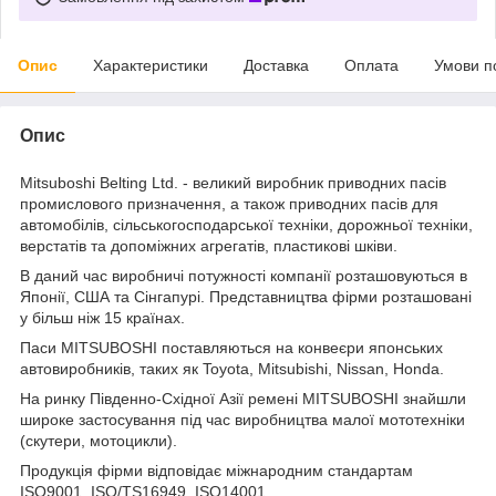
Опис
Характеристики
Доставка
Оплата
Умови п
Опис
Mitsuboshi Belting Ltd. - великий виробник приводних пасів
промислового призначення, а також приводних пасів для
автомобілів, сільськогосподарської техніки, дорожньої техніки,
верстатів та допоміжних агрегатів, пластикові шківи.
В даний час виробничі потужності компанії розташовуються в
Японії, США та Сінгапурі. Представництва фірми розташовані
у більш ніж 15 країнах.
Паси MITSUBOSHI поставляються на конвеєри японських
автовиробників, таких як Toyota, Mitsubishi, Nissan, Honda.
На ринку Південно-Східної Азії ремені MITSUBOSHI знайшли
широке застосування під час виробництва малої мототехніки
(скутери, мотоцикли).
Продукція фірми відповідає міжнародним стандартам
ISO9001, ISO/TS16949, ISO14001.