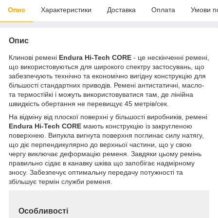
Опис
Характеристики
Доставка
Оплата
Умови п
Опис
Клинові ремені
Endura Hi-Tech CORE
- це нескінченні ремені,
що використовуються для широкого спектру застосувань, що
забезпечують технічно та економічно вигідну конструкцію для
більшості стандартних приводів. Ремені антистатичні, масло-
та термостійкі і можуть використовуватися там, де лінійна
швидкість обертання не перевищує 45 метрів/сек.
На відміну від плоскої поверхні у більшості виробників, ремені
Endura Hi-Tech CORE
мають конструкцію із закругленою
поверхнею. Випукла вигнута поверхня поглинає силу натягу,
що діє перпендикулярно до верхньої частини, що у свою
чергу виключає деформацію ременя. Завдяки цьому ремінь
правильно сідає в канавку шківа що запобігає надмірному
зносу. Забезпечує оптимальну передачу потужності та
збільшує термін служби ременя.
Особливості