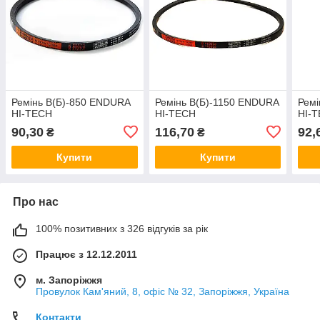
Ремінь В(Б)-850 ENDURA
Ремінь В(Б)-1150 ENDURA
Ремі
HI-TECH
HI-TECH
HI-
90,30
116,70
92,
₴
₴
Купити
Купити
Про нас
100% позитивних з 326 відгуків за рік
Працює з 12.12.2011
м. Запоріжжя
Провулок Кам'яний, 8, офіс № 32, Запоріжжя, Україна
Контакти