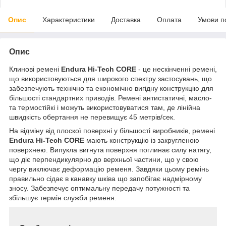
Опис
Характеристики
Доставка
Оплата
Умови п
Опис
Клинові ремені
Endura Hi-Tech CORE
- це нескінченні ремені,
що використовуються для широкого спектру застосувань, що
забезпечують технічно та економічно вигідну конструкцію для
більшості стандартних приводів. Ремені антистатичні, масло-
та термостійкі і можуть використовуватися там, де лінійна
швидкість обертання не перевищує 45 метрів/сек.
На відміну від плоскої поверхні у більшості виробників, ремені
Endura Hi-Tech CORE
мають конструкцію із закругленою
поверхнею. Випукла вигнута поверхня поглинає силу натягу,
що діє перпендикулярно до верхньої частини, що у свою
чергу виключає деформацію ременя. Завдяки цьому ремінь
правильно сідає в канавку шківа що запобігає надмірному
зносу. Забезпечує оптимальну передачу потужності та
збільшує термін служби ременя.