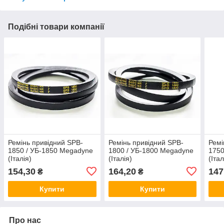
Подібні товари компанії
Ремінь привідний SPB-
Ремінь привідний SPB-
Ремі
1850 / УБ-1850 Megadyne
1800 / УБ-1800 Megadyne
1750
(Італія)
(Італія)
(Італ
154,30
164,20
147
₴
₴
Купити
Купити
Про нас