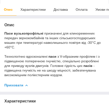
Опис
Характеристики
Доставка
Оплата
Умови п
Опис
Паси вузькопрофільні
призначені для клиноременних
передач зернокомбайнів та інших сільськогосподарських
машин при температурі навколишнього повітря від -30°С до
+60°С.
Технологічно вдосконалені
паси
з V-образним профілем і з
підвищеною поперечною гнучкістю, спеціально розроблені
для приводу вузлів двигунів. Головне гідність цих
пасів
-
підвищена гнучкість не на шкоду міцності, забезпечувана
високоміцним поліестерним кордом.
Приховати
Характеристики