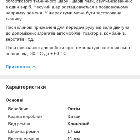
обгорткового тканинного шару і шарів гуми, свулканізованних
в один виріб. Несучий шар розташовується в поздовжньому
напрямку ременя. У шарах гуми може бути застосована
тканину.
Паси клинові призначені для передачі руху від вала двигуна
до допоміжних агрегатів автомобілів, тракторів, комбайнів,
верстатів і т.д.
Паси призначені для роботи при температурі навколишнього
повітря від -30 ° С до + 60 ° С.
Приховати
Характеристики
Основні
Виробник
Оптім
Країна виробник
Китай
Вид ремня
Клиновий
Ширина ремня
17 мм
Висота ременя
11 мм