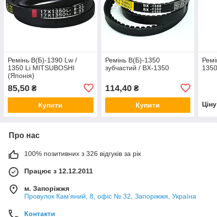
Ремінь В(Б)-1390 Lw /
Ремінь В(Б)-1350
Ремі
1350 Li MITSUBOSHI
зубчастий / BX-1350
135
(Японія)
85,50
114,40
₴
₴
Цін
Купити
Купити
Про нас
100% позитивних з 326 відгуків за рік
Працює з 12.12.2011
м. Запоріжжя
Провулок Кам'яний, 8, офіс № 32, Запоріжжя, Україна
Контакти