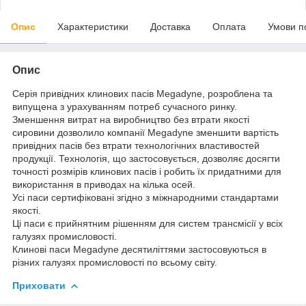
Опис
Характеристики
Доставка
Оплата
Умови п
Опис
Серія привідних клинових пасів Megadyne, розроблена та
випущена з урахуванням потреб сучасного ринку.
Зменшення витрат на виробництво без втрати якості
сировини дозволило компанії Megadynе зменшити вартість
привідних пасів без втрати технологічних властивостей
продукції. Технологія, що застосовується, дозволяє досягти
точності розмірів клинових пасів і робить їх придатними для
використання в приводах на кілька осей.
Усі паси сертифіковані згідно з міжнародними стандартами
якості.
Ці паси є прийнятним рішенням для систем трансмісії у всіх
галузях промисловості.
Клинові паси Megadyne десятиліттями застосовуються в
різних галузях промисловості по всьому світу.
Приховати