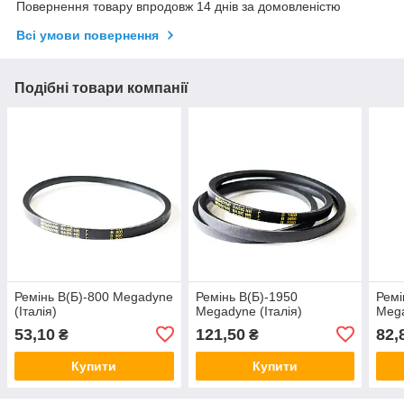
Повернення товару впродовж 14 днів за домовленістю
Всі умови повернення
Подібні товари компанії
Ремінь В(Б)-800 Megadyne
Ремінь В(Б)-1950
Ремі
(Італія)
Megadyne (Італія)
Mega
53,10
121,50
82,
₴
₴
Купити
Купити