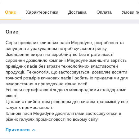
Опис
Характеристики
Доставка
Оплата
Умови п
Опис
Серія привідних клинових пасів Megadyne, розроблена та
випущена з урахуванням потреб сучасного ринку.
Зменшення витрат на виробництво без втрати якості
сировини дозволило компанії Megadynе зменшити вартість
привідних пасів без втрати технологічних властивостей
продукції. Технологія, що застосовується, дозволяє досягти
точності розмірів клинових пасів і робить їх придатними для
використання в приводах на кілька осей.
Усі паси сертифіковані згідно з міжнародними стандартами
якості.
Ці паси є прийнятним рішенням для систем трансмісії у всіх
галузях промисловості.
Клинові паси Megadyne десятиліттями застосовуються в
різних галузях промисловості по всьому світу.
Приховати